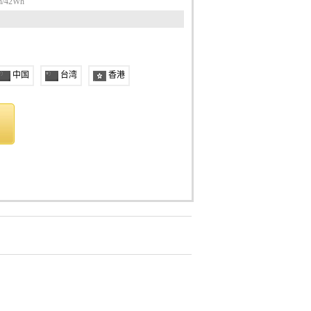
h/42Wh
中国
台湾
香港