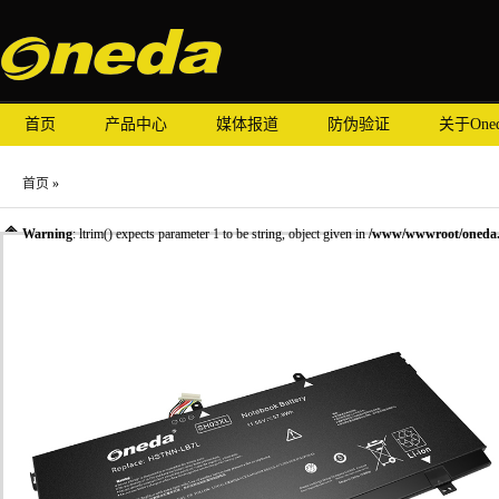
首页
产品中心
媒体报道
防伪验证
关于One
首页
»
Warning
: ltrim() expects parameter 1 to be string, object given in
/www/wwwroot/oneda.c
»
笔记本电池
»
惠普笔记本电池
» Oneda 适配于惠普 HP SH03XL 系列 SH03 笔